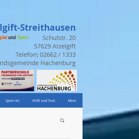
gift-Streithausen
Schulstr. 20
piel
und
Sport
57629 Atzelgift
Telefon: 02662 / 1333
bandsgemeinde Hachenburg
Sport-AG
Willi und Toni
More