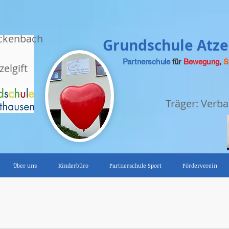
ckenbach
Grundschule Atzel
Partnerschule
für
Bewegung
,
S
zelgift
Träger: Ver
Über uns
Kinderbüro
Partnerschule Sport
Förderverein