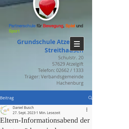
Partnerschule
für
Bewegung
,
Spiel
und
Sport
Grundschule Atzelgift-
Streithausen
Schulstr. 20
57629 Atzelgift
Telefon: 02662 / 1333
Träger: Verbandsgemeinde
Hachenburg
Beitrag
Daniel Busch
27. Sept. 2023
1 Min. Lesezeit
Eltern-Informationsabend der