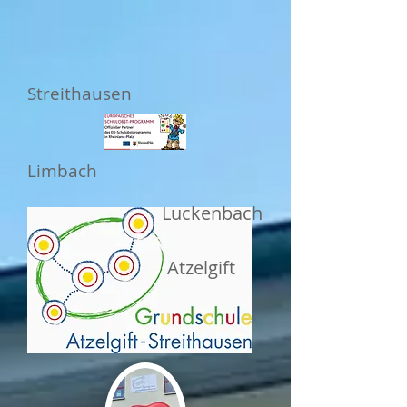
Streithausen
Limbach
Luckenbach
Atzelgift