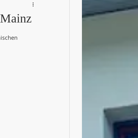
 Mainz
äischen 