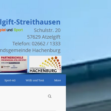
gift-Streithausen
Schulstr. 20
piel
und
Sport
57629 Atzelgift
Telefon: 02662 / 1333
bandsgemeinde Hachenburg
Sport-AG
Willi und Toni
More