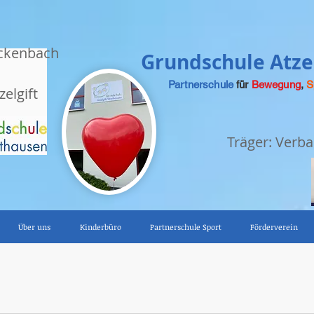
ckenbach
Grundschule Atzel
Partnerschule
für
Bewegung
,
S
zelgift
Träger: Ver
Über uns
Kinderbüro
Partnerschule Sport
Förderverein