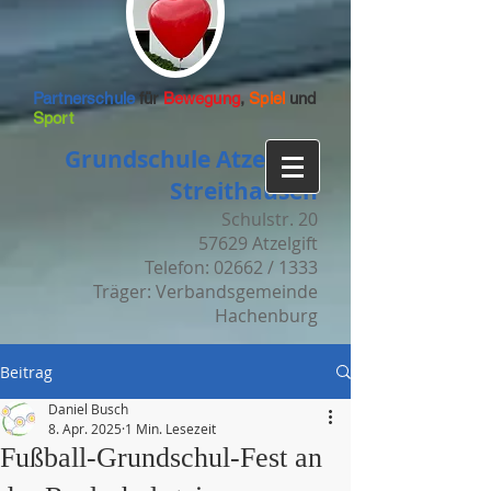
Partnerschule
für
Bewegung
,
Spiel
und
Sport
Grundschule Atzelgift-
Streithausen
Schulstr. 20
57629 Atzelgift
Telefon: 02662 / 1333
Träger: Verbandsgemeinde
Hachenburg
Beitrag
Daniel Busch
8. Apr. 2025
1 Min. Lesezeit
Fußball-Grundschul-Fest an