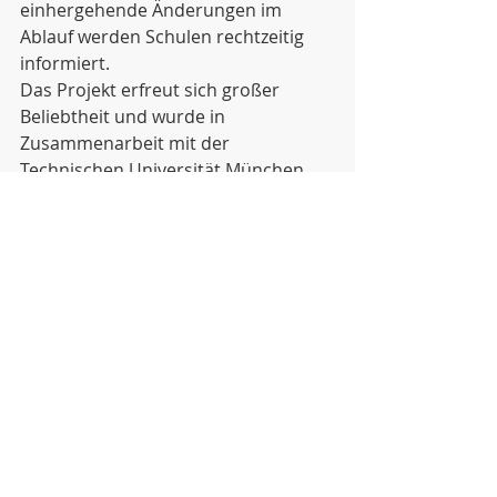
einhergehende Änderungen im 
Ablauf werden Schulen rechtzeitig 
informiert.
Das Projekt erfreut sich großer 
Beliebtheit und wurde in 
Zusammenarbeit mit der
Technischen Universität München 
wissenschaftlich untersucht. 
Am 13.12.2021 wird unsere 4. Klasse 
am Projekt teilnehmen, wir freuen 
uns!
Aktuelle Beiträge
Alle ansehen