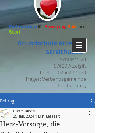
Partnerschule
für
Bewegung
,
Spiel
und
Sport
Grundschule Atzelgift-
Streithausen
Schulstr. 20
57629 Atzelgift
Telefon: 02662 / 1333
Träger: Verbandsgemeinde
Hachenburg
Beitrag
Daniel Busch
25. Jan. 2024
1 Min. Lesezeit
Herz-Vorsorge, die