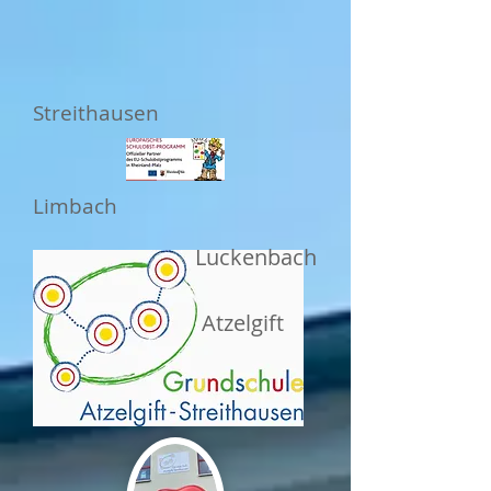
Streithausen
Limbach
Luckenbach
Atzelgift