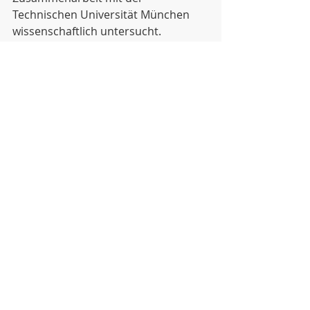
Technischen Universität München 
wissenschaftlich untersucht. 
Am 27.02.2024 wird unsere 4. Klasse 
am Projekt teilnehmen, wir freuen 
uns!
Aktuelle Beiträge
Alle ansehen