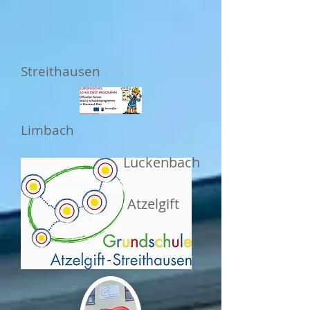
Streithausen
Limbach
Luckenbach
Atzelgift