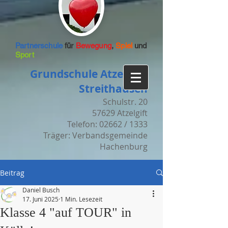
Partnerschule
für
Bewegung
,
Spiel
und
Sport
Grundschule Atzelgift-
Streithausen
Schulstr. 20
57629 Atzelgift
Telefon: 02662 / 1333
Träger: Verbandsgemeinde
Hachenburg
Beitrag
Daniel Busch
17. Juni 2025
1 Min. Lesezeit
Klasse 4 "auf TOUR" in