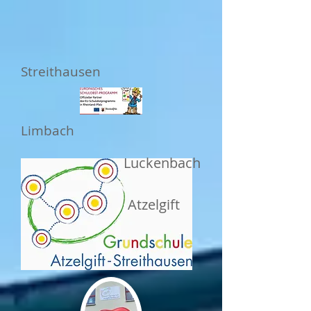
Streithausen
Limbach
Luckenbach
Atzelgift