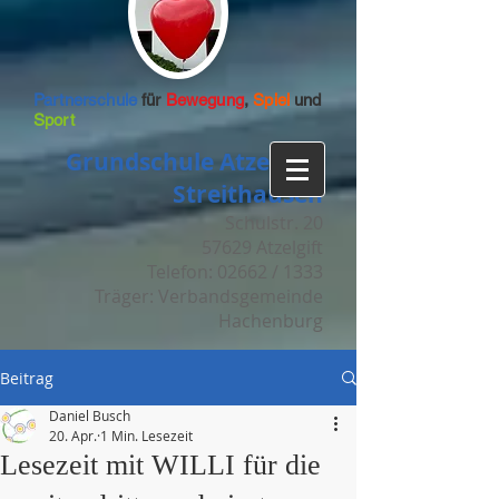
Partnerschule
für
Bewegung
,
Spiel
und
Sport
Grundschule Atzelgift-
Streithausen
Schulstr. 20
57629 Atzelgift
Telefon: 02662 / 1333
Träger: Verbandsgemeinde
Hachenburg
Beitrag
Daniel Busch
20. Apr.
1 Min. Lesezeit
Lesezeit mit WILLI für die