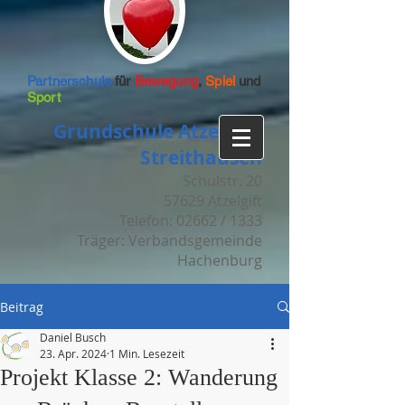
Partnerschule
für
Bewegung
,
Spiel
und
Sport
Grundschule Atzelgift-
Streithausen
Schulstr. 20
57629 Atzelgift
Telefon: 02662 / 1333
Träger: Verbandsgemeinde
Hachenburg
Beitrag
Daniel Busch
23. Apr. 2024
1 Min. Lesezeit
Projekt Klasse 2: Wanderung