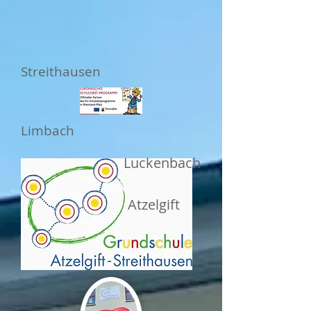
Streithausen
Limbach
Luckenbach
Atzelgift