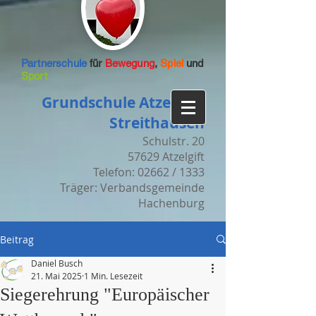
Partnerschule
für
Bewegung
,
Spiel
und
Sport
Grundschule Atzelgift-
Streithausen
Schulstr. 20
57629 Atzelgift
Telefon: 02662 / 1333
Träger: Verbandsgemeinde
Hachenburg
Beitrag
Daniel Busch
21. Mai 2025
1 Min. Lesezeit
Siegerehrung "Europäischer