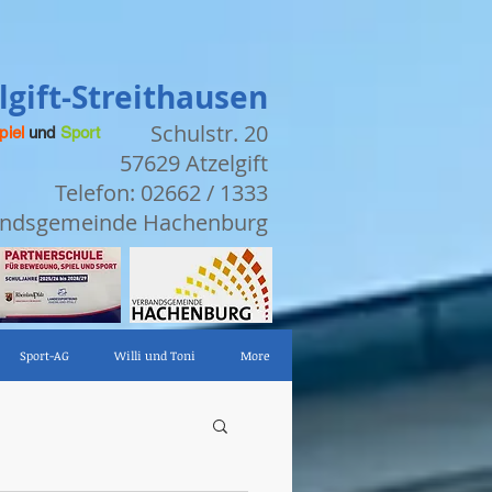
gift-Streithausen
Schulstr. 20
piel
und
Sport
57629 Atzelgift
Telefon: 02662 / 1333
bandsgemeinde Hachenburg
Sport-AG
Willi und Toni
More