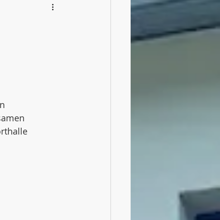
n 
samen 
rthalle 