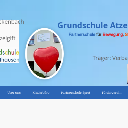
ckenbach
Grundschule Atzel
Partnerschule
für
Bewegung
,
S
zelgift
Träger: Ver
Über uns
Kinderbüro
Partnerschule Sport
Förderverein