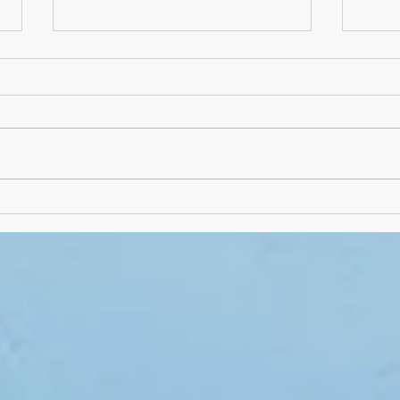
Absch
Schuljahres-Abschluss-
Frühstück mal als "Picknick"
draußen!