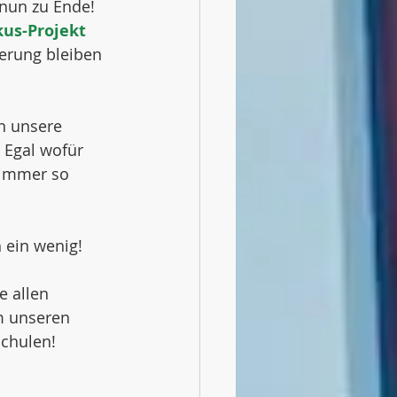
 nun zu Ende! 
kus-Projekt
erung bleiben 
n unsere 
 Egal wofür 
 immer so 
h ein wenig!
e allen 
m unseren 
Schulen!