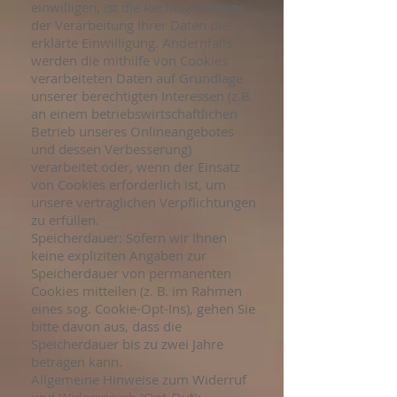
einwilligen, ist die Rechtsgrundlage
der Verarbeitung Ihrer Daten die
erklärte Einwilligung. Andernfalls
werden die mithilfe von Cookies
verarbeiteten Daten auf Grundlage
unserer berechtigten Interessen (z.B.
an einem betriebswirtschaftlichen
Betrieb unseres Onlineangebotes
und dessen Verbesserung)
verarbeitet oder, wenn der Einsatz
von Cookies erforderlich ist, um
unsere vertraglichen Verpflichtungen
zu erfüllen.
Speicherdauer: Sofern wir Ihnen
keine expliziten Angaben zur
Speicherdauer von permanenten
Cookies mitteilen (z. B. im Rahmen
eines sog. Cookie-Opt-Ins), gehen Sie
bitte davon aus, dass die
Speicherdauer bis zu zwei Jahre
betragen kann.
Allgemeine Hinweise zum Widerruf