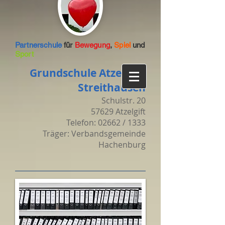
Partnerschule
für
Bewegung
,
Spiel
und
Sport
Grundschule Atzelgift-
Streithausen
Schulstr. 20
57629 Atzelgift
Telefon: 02662 / 1333
Träger: Verbandsgemeinde
Hachenburg