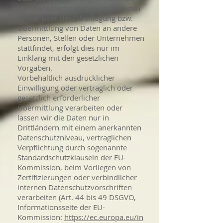
der Inanspruchnahme von Diensten
Dritter oder der Offenlegung bzw.
Übermittlung von Daten an andere
Personen, Stellen oder Unternehmen
stattfindet, erfolgt dies nur im
Einklang mit den gesetzlichen
Vorgaben.
Vorbehaltlich ausdrücklicher
Einwilligung oder vertraglich oder
gesetzlich erforderlicher
Übermittlung verarbeiten oder
lassen wir die Daten nur in
Drittländern mit einem anerkannten
Datenschutzniveau, vertraglichen
Verpflichtung durch sogenannte
Standardschutzklauseln der EU-
Kommission, beim Vorliegen von
Zertifizierungen oder verbindlicher
internen Datenschutzvorschriften
verarbeiten (Art. 44 bis 49 DSGVO,
Informationsseite der EU-
Kommission:
https://ec.europa.eu/in