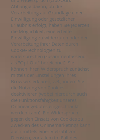
und Widerspruch (Opt-Out):
Abhängig davon, ob die
Verarbeitung auf Grundlage einer
Einwilligung oder gesetzlichen
Erlaubnis erfolgt, haben Sie jederzeit
die Möglichkeit, eine erteilte
Einwilligung zu widerrufen oder der
Verarbeitung Ihrer Daten durch
Cookie-Technologien zu
widersprechen (zusammenfassend
als "Opt-Out" bezeichnet). Sie
können Ihren Widerspruch zunächst
mittels der Einstellungen Ihres
Browsers erklären, z.B., indem Sie
die Nutzung von Cookies
deaktivieren (wobei hierdurch auch
die Funktionsfähigkeit unseres
Onlineangebotes eingeschränkt
werden kann). Ein Widerspruch
gegen den Einsatz von Cookies zu
Zwecken des Onlinemarketings kann
auch mittels einer Vielzahl von
Diensten, vor allem im Fall des