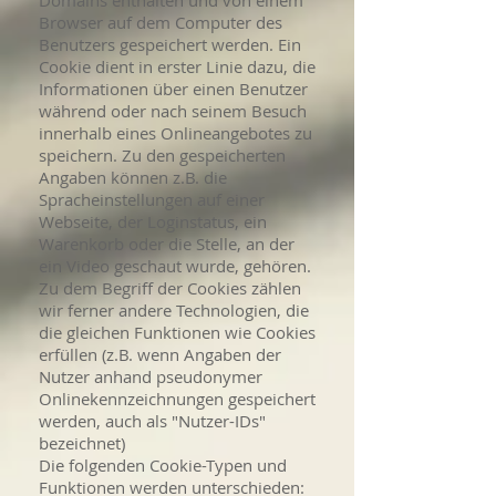
Domains enthalten und von einem
Browser auf dem Computer des
Benutzers gespeichert werden. Ein
Cookie dient in erster Linie dazu, die
Informationen über einen Benutzer
während oder nach seinem Besuch
innerhalb eines Onlineangebotes zu
speichern. Zu den gespeicherten
Angaben können z.B. die
Spracheinstellungen auf einer
Webseite, der Loginstatus, ein
Warenkorb oder die Stelle, an der
ein Video geschaut wurde, gehören.
Zu dem Begriff der Cookies zählen
wir ferner andere Technologien, die
die gleichen Funktionen wie Cookies
erfüllen (z.B. wenn Angaben der
Nutzer anhand pseudonymer
Onlinekennzeichnungen gespeichert
werden, auch als "Nutzer-IDs"
bezeichnet)
Die folgenden Cookie-Typen und
Funktionen werden unterschieden: