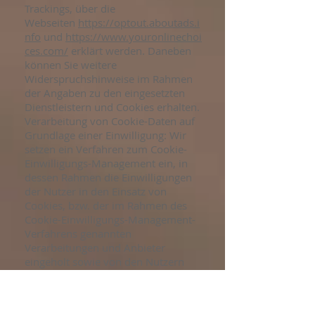
Trackings, über die
Webseiten
https://optout.aboutads.i
nfo
und
https://www.youronlinechoi
ces.com/
erklärt werden. Daneben
können Sie weitere
Widerspruchshinweise im Rahmen
der Angaben zu den eingesetzten
Dienstleistern und Cookies erhalten.
Verarbeitung von Cookie-Daten auf
Grundlage einer Einwilligung: Wir
setzen ein Verfahren zum Cookie-
Einwilligungs-Management ein, in
dessen Rahmen die Einwilligungen
der Nutzer in den Einsatz von
Cookies, bzw. der im Rahmen des
Cookie-Einwilligungs-Management-
Verfahrens genannten
Verarbeitungen und Anbieter
eingeholt sowie von den Nutzern
verwaltet und widerrufen werden
können. Hierbei wird die
Einwilligungserklärung gespeichert,