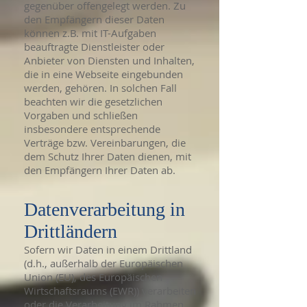
gegenüber offengelegt werden. Zu
den Empfängern dieser Daten
können z.B. mit IT-Aufgaben
beauftragte Dienstleister oder
Anbieter von Diensten und Inhalten,
die in eine Webseite eingebunden
werden, gehören. In solchen Fall
beachten wir die gesetzlichen
Vorgaben und schließen
insbesondere entsprechende
Verträge bzw. Vereinbarungen, die
dem Schutz Ihrer Daten dienen, mit
den Empfängern Ihrer Daten ab.
Datenverarbeitung in
Drittländern
Sofern wir Daten in einem Drittland
(d.h., außerhalb der Europäischen
Union (EU), des Europäischen
Wirtschaftsraums (EWR)) verarbeiten
oder die Verarbeitung im Rahmen