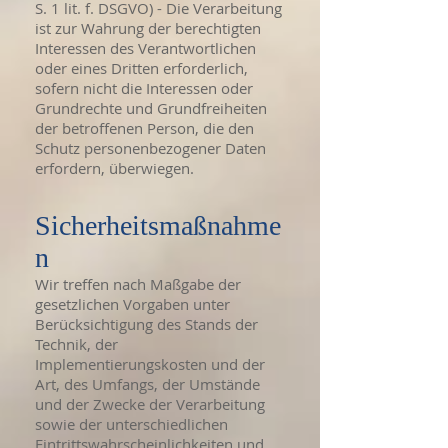
S. 1 lit. f. DSGVO) - Die Verarbeitung
ist zur Wahrung der berechtigten
Interessen des Verantwortlichen
oder eines Dritten erforderlich,
sofern nicht die Interessen oder
Grundrechte und Grundfreiheiten
der betroffenen Person, die den
Schutz personenbezogener Daten
erfordern, überwiegen.
Sicherheitsmaßnahme
n
Wir treffen nach Maßgabe der
gesetzlichen Vorgaben unter
Berücksichtigung des Stands der
Technik, der
Implementierungskosten und der
Art, des Umfangs, der Umstände
und der Zwecke der Verarbeitung
sowie der unterschiedlichen
Eintrittswahrscheinlichkeiten und