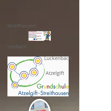
Streithausen
Limbach
Luckenbach
Atzelgift