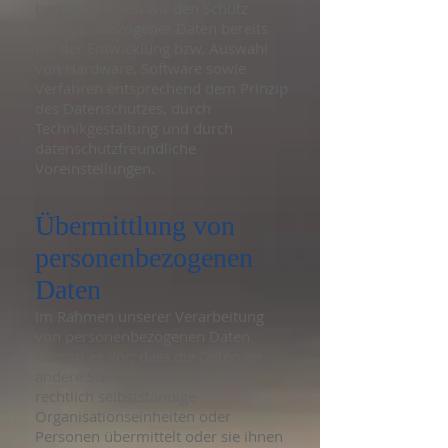
berücksichtigen wir den Schutz
personenbezogener Daten bereits
bei der Entwicklung bzw. Auswahl
von Hardware, Software sowie
Verfahren entsprechend dem Prinzip
des Datenschutzes, durch
Technikgestaltung und durch
datenschutzfreundliche
Voreinstellungen.
Übermittlung von
personenbezogenen
Daten
Im Rahmen unserer Verarbeitung
von personenbezogenen Daten
kommt es vor, dass die Daten an
andere Stellen, Unternehmen,
rechtlich selbstständige
Organisationseinheiten oder
Personen übermittelt oder sie ihnen