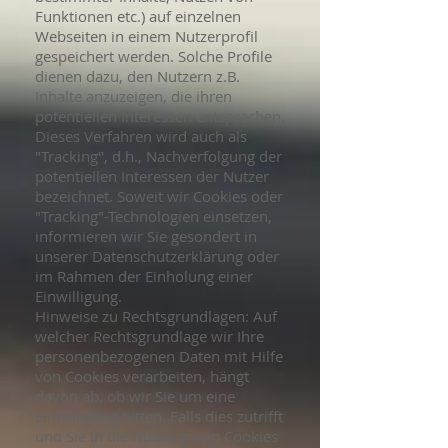
Funktionen etc.) auf einzelnen
Webseiten in einem Nutzerprofil
gespeichert werden. Solche Profile
dienen dazu, den Nutzern z.B.
Inhalte anzuzeigen, die ihren
potentiellen Interessen entsprechen.
Dieses Verfahren wird auch als
"Tracking", d.h., Nachverfolgung der
potentiellen Interessen der Nutzer
bezeichnet. Soweit wir Cookies oder
"Tracking"-Technologien einsetzen,
informieren wir Sie gesondert in
unserer Datenschutzerklärung oder
im Rahmen der Einholung einer
Einwilligung.
Hinweise zu Rechtsgrundlagen: Auf
welcher Rechtsgrundlage wir Ihre
personenbezogenen Daten mit Hilfe
von Cookies verarbeiten, hängt
davon ab, ob wir Sie um eine
Einwilligung bitten. Falls dies zutrifft
und Sie in die Nutzung von Cookies