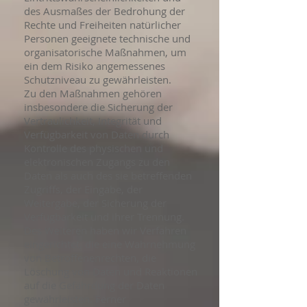
des Ausmaßes der Bedrohung der
Rechte und Freiheiten natürlicher
Personen geeignete technische und
organisatorische Maßnahmen, um
ein dem Risiko angemessenes
Schutzniveau zu gewährleisten.
Zu den Maßnahmen gehören
insbesondere die Sicherung der
Vertraulichkeit, Integrität und
Verfügbarkeit von Daten durch
Kontrolle des physischen und
elektronischen Zugangs zu den
Daten als auch des sie betreffenden
Zugriffs, der Eingabe, der
Weitergabe, der Sicherung der
Verfügbarkeit und ihrer Trennung.
Des Weiteren haben wir Verfahren
eingerichtet, die eine Wahrnehmung
von Betroffenenrechten, die
Löschung von Daten und Reaktionen
auf die Gefährdung der Daten
gewährleisten. Ferner