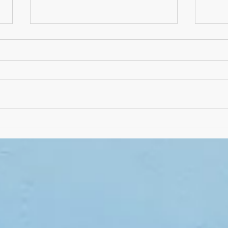
Absch
Schuljahres-Abschluss-
Frühstück mal als "Picknick"
draußen!