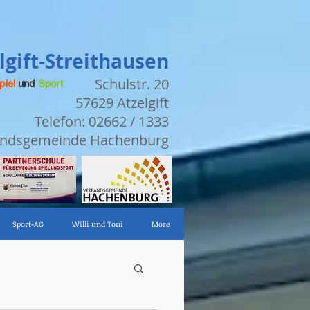
gift-Streithausen
Schulstr. 20
piel
und
Sport
57629 Atzelgift
Telefon: 02662 / 1333
bandsgemeinde Hachenburg
Sport-AG
Willi und Toni
More