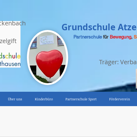
ckenbach
Grundschule Atzel
Partnerschule
für
Bewegung
,
S
zelgift
Träger: Ver
Über uns
Kinderbüro
Partnerschule Sport
Förderverein