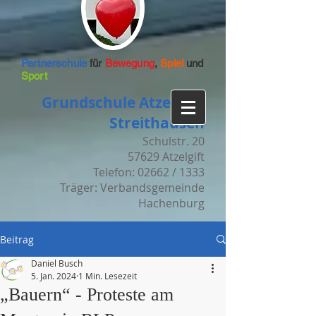
Partnerschule
für
Bewegung
,
Spiel
und
Sport
Grundschule Atzelgift-
Streithausen
Schulstr. 20
57629 Atzelgift
Telefon: 02662 / 1333
Träger: Verbandsgemeinde
Hachenburg
Beitrag
Daniel Busch
5. Jan. 2024
1 Min. Lesezeit
„Bauern“ - Proteste am