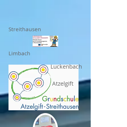
Streithausen
Limbach
Luckenbach
Atzelgift