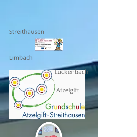
Streithausen
Limbach
Luckenbach
Atzelgift