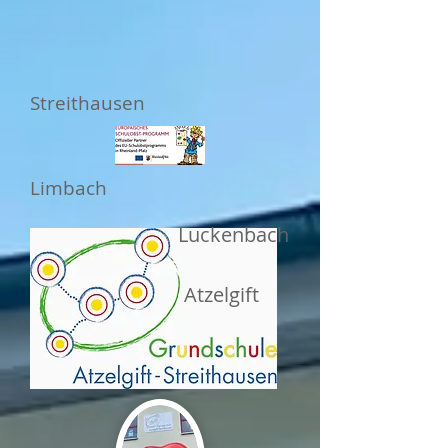
Streithausen
Limbach
Luckenbach
Atzelgift