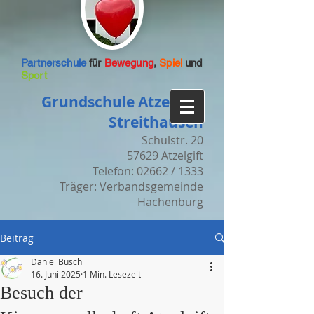
Partnerschule
für
Bewegung
,
Spiel
und
Sport
Grundschule Atzelgift-
Streithausen
Schulstr. 20
57629 Atzelgift
Telefon: 02662 / 1333
Träger: Verbandsgemeinde
Hachenburg
Beitrag
Daniel Busch
16. Juni 2025
1 Min. Lesezeit
Besuch der