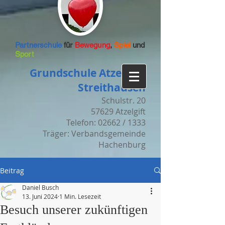
Partnerschule
für
Bewegung
,
Spiel
und
Sport
Grundschule Atzelgift-
Streithausen
Schulstr. 20
57629 Atzelgift
Telefon: 02662 / 1333
Träger: Verbandsgemeinde
Hachenburg
Beitrag
Daniel Busch
13. Juni 2024
1 Min. Lesezeit
Besuch unserer zukünftigen