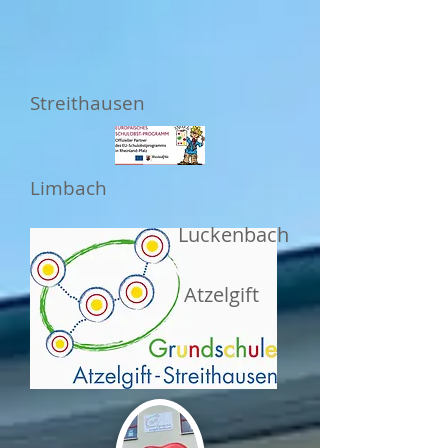
Streithausen
Limbach
Luckenbach
Atzelgift