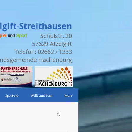
gift-Streithausen
Schulstr. 20
piel
und
Sport
57629 Atzelgift
Telefon: 02662 / 1333
bandsgemeinde Hachenburg
Sport-AG
Willi und Toni
More