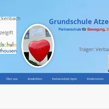
ckenbach
Grundschule Atzel
Partnerschule
für
Bewegung
,
S
zelgift
Träger: Ver
Über uns
Kinderbüro
Partnerschule Sport
Förderverein