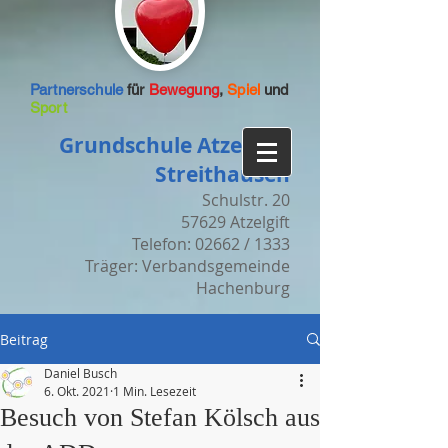
Partnerschule
für
Bewegung
,
Spiel
und
Sport
Grundschule Atzelgift-
Streithausen
Schulstr. 20
57629 Atzelgift
Telefon: 02662 / 1333
Träger: Verbandsgemeinde
Hachenburg
Beitrag
Daniel Busch
6. Okt. 2021
1 Min. Lesezeit
Besuch von Stefan Kölsch aus