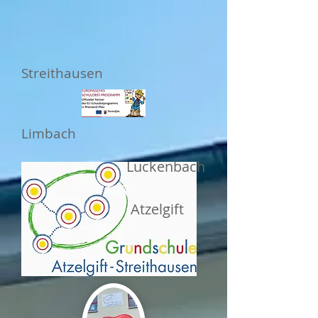
Streithausen
Limbach
Luckenbach
Atzelgift