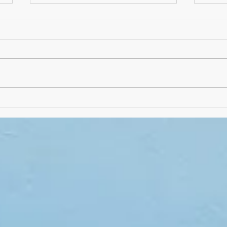
Absch
Schuljahres-Abschluss-
Frühstück mal als "Picknick"
draußen!