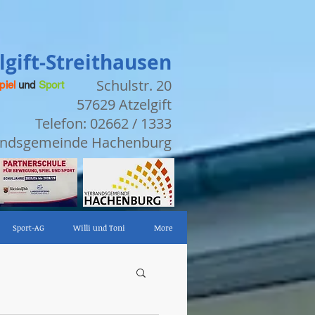
gift-Streithausen
Schulstr. 20
piel
und
Sport
57629 Atzelgift
Telefon: 02662 / 1333
bandsgemeinde Hachenburg
Sport-AG
Willi und Toni
More