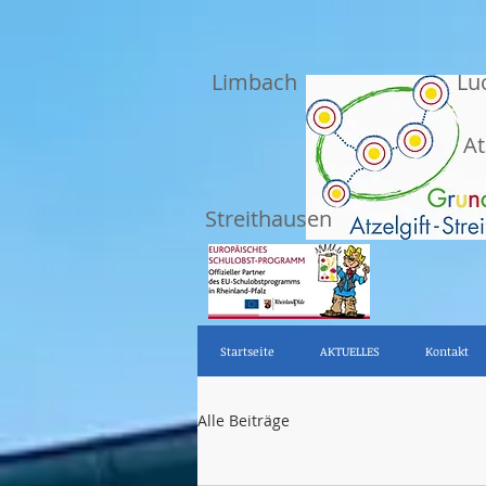
Limbach
Lu
At
Streithausen
Startseite
AKTUELLES
Kontakt
Alle Beiträge