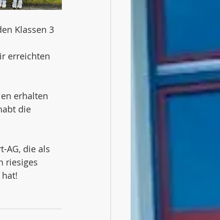
den Klassen 3 
r erreichten 
en erhalten 
habt die 
-AG, die als 
 riesiges 
 hat!