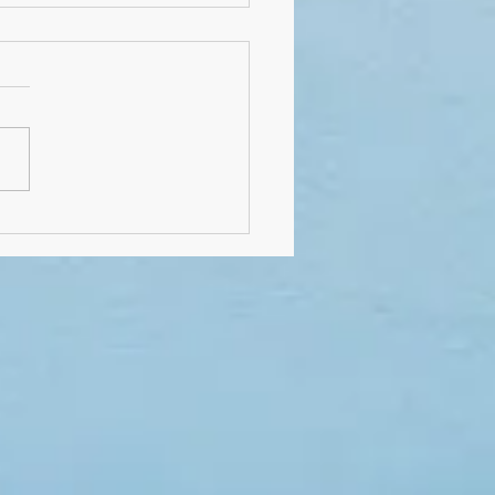
lussfeier von Klasse 4