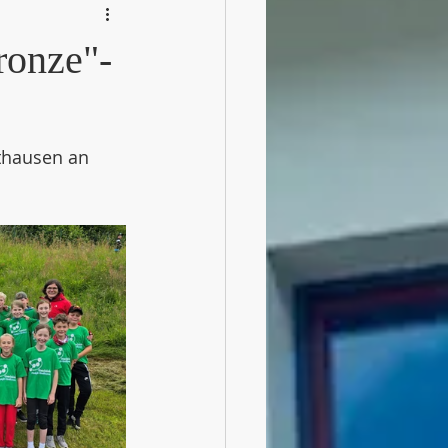
ronze"-
thausen an 