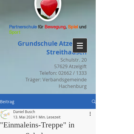
Partnerschule
für
Bewegung
,
Spiel
und
Sport
Grundschule Atzelgift-
Streithausen
Schulstr. 20
57629 Atzelgift
Telefon: 02662 / 1333
Träger: Verbandsgemeinde
Hachenburg
Beitrag
Daniel Busch
13. Mai 2024
1 Min. Lesezeit
"Einmaleins-Treppe" in