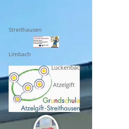
Streithausen
Limbach
Luckenbach
Atzelgift