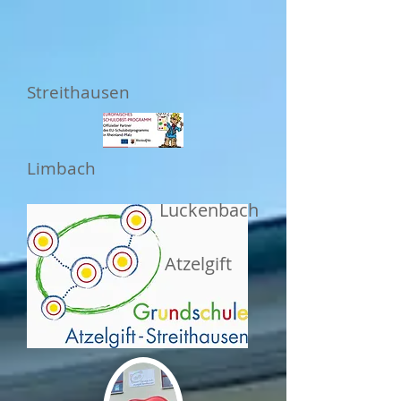
Streithausen
Limbach
Luckenbach
Atzelgift