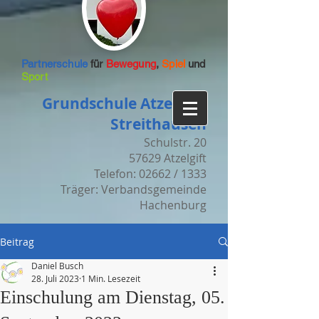
Partnerschule
für
Bewegung
,
Spiel
und
Sport
Grundschule Atzelgift-
Streithausen
Schulstr. 20
57629 Atzelgift
Telefon: 02662 / 1333
Träger: Verbandsgemeinde
Hachenburg
Beitrag
Daniel Busch
28. Juli 2023
1 Min. Lesezeit
Einschulung am Dienstag, 05.