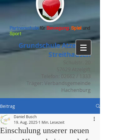
Partnerschule
für
Bewegung
,
Spiel
und
Sport
Grundschule Atzelgift-
Streithausen
Schulstr. 20
57629 Atzelgift
Telefon: 02662 / 1333
Träger: Verbandsgemeinde
Hachenburg
Beitrag
Daniel Busch
19. Aug. 2025
1 Min. Lesezeit
Einschulung unserer neuen