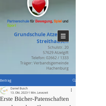
Partnerschule
für
Bewegung
,
Spiel
und
Sport
Grundschule Atzelgift-
Streithausen
Schulstr. 20
57629 Atzelgift
Telefon: 02662 / 1333
Träger: Verbandsgemeinde
Hachenburg
Beitrag
Daniel Busch
13. Okt. 2023
1 Min. Lesezeit
Erste Bücher-Patenschaften