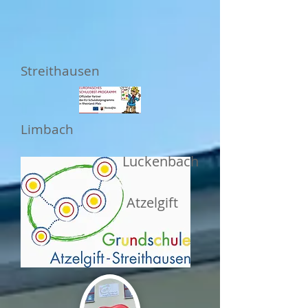
Streithausen
Limbach
Luckenbach
Atzelgift