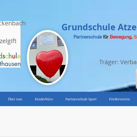
ckenbach
Grundschule Atzel
Partnerschule
für
Bewegung
,
S
zelgift
Träger: Ver
Über uns
Kinderbüro
Partnerschule Sport
Förderverein