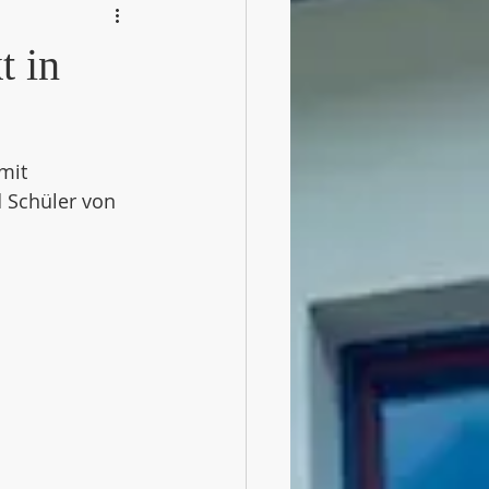
t in
mit 
 Schüler von 