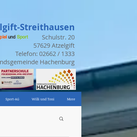
gift-Streithausen
Schulstr. 20
piel
und
Sport
57629 Atzelgift
Telefon: 02662 / 1333
bandsgemeinde Hachenburg
Sport-AG
Willi und Toni
More