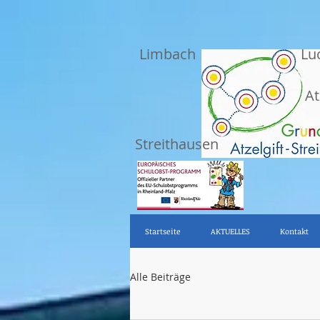
Limbach
Lu
At
Streithausen
Startseite
AKTUELLES
Kontakt
Alle Beiträge