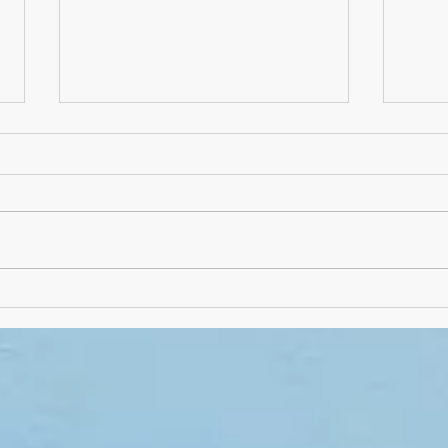
Absch
Schuljahres-Abschluss-
Frühstück mal als "Picknick"
draußen!