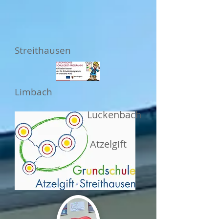
Streithausen
Limbach
Luckenbach
Atzelgift