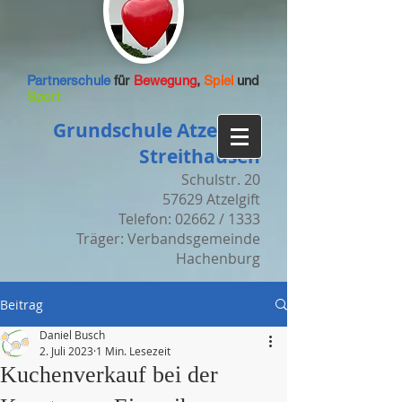
Partnerschule
für
Bewegung
,
Spiel
und
Sport
Grundschule Atzelgift-
Streithausen
Schulstr. 20
57629 Atzelgift
Telefon: 02662 / 1333
Träger: Verbandsgemeinde
Hachenburg
Beitrag
Daniel Busch
2. Juli 2023
1 Min. Lesezeit
Kuchenverkauf bei der