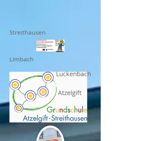
Streithausen
Limbach
Luckenbach
Atzelgift