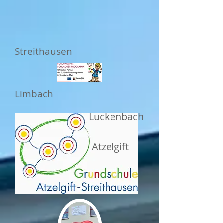
Streithausen
Limbach
Luckenbach
Atzelgift