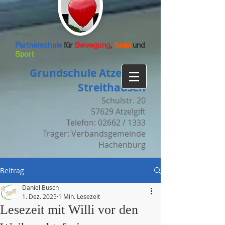
Partnerschule
für
Bewegung
,
Spiel
und
Sport
Grundschule Atzelgift-
Streithausen
Schulstr. 20
57629 Atzelgift
Telefon: 02662 / 1333
Träger: Verbandsgemeinde
Hachenburg
Beitrag
Daniel Busch
1. Dez. 2025
1 Min. Lesezeit
Lesezeit mit Willi vor den