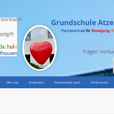
ckenbach
Grundschule Atzel
Partnerschule
für
Bewegung
,
S
zelgift
Träger: Ver
Über uns
Kinderbüro
Partnerschule Sport
Förderverein