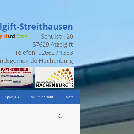
gift-Streithausen
Schulstr. 20
piel
und
Sport
57629 Atzelgift
Telefon: 02662 / 1333
bandsgemeinde Hachenburg
Sport-AG
Willi und Toni
More