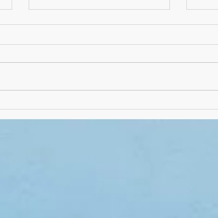
Absch
Schuljahres-Abschluss-
Frühstück mal als "Picknick"
draußen!