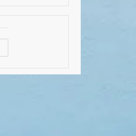
lussfeier von Klasse 4