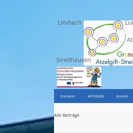
Limbach
Lu
At
Streithausen
Startseite
AKTUELLES
Kontakt
Alle Beiträge