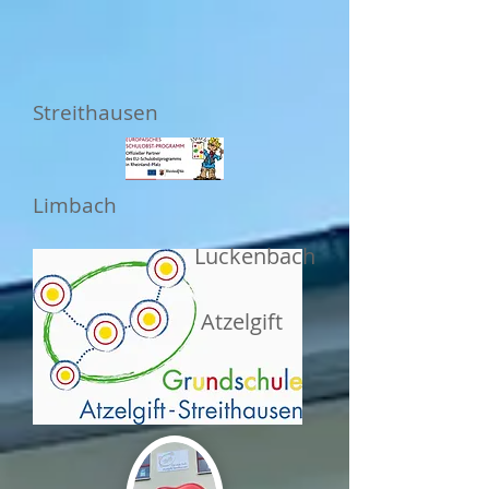
Streithausen
Limbach
Luckenbach
Atzelgift