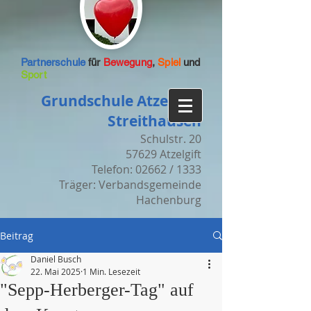
Partnerschule
für
Bewegung
,
Spiel
und
Sport
Grundschule Atzelgift-
Streithausen
Schulstr. 20
57629 Atzelgift
Telefon: 02662 / 1333
Träger: Verbandsgemeinde
Hachenburg
Beitrag
Daniel Busch
22. Mai 2025
1 Min. Lesezeit
"Sepp-Herberger-Tag" auf