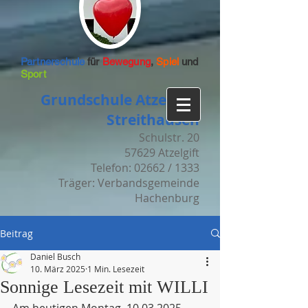
Partnerschule
für
Bewegung
,
Spiel
und
Sport
Grundschule Atzelgift-
Streithausen
Schulstr. 20
57629 Atzelgift
Telefon: 02662 / 1333
Träger: Verbandsgemeinde
Hachenburg
Beitrag
Daniel Busch
10. März 2025
1 Min. Lesezeit
Sonnige Lesezeit mit WILLI