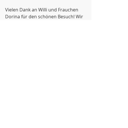
Vielen Dank an Willi und Frauchen 
Dorina für den schönen Besuch! Wir 
freuen uns, wenn ihr bald wieder bei 
uns seid!
Aktuelle Beiträge
Alle ansehen