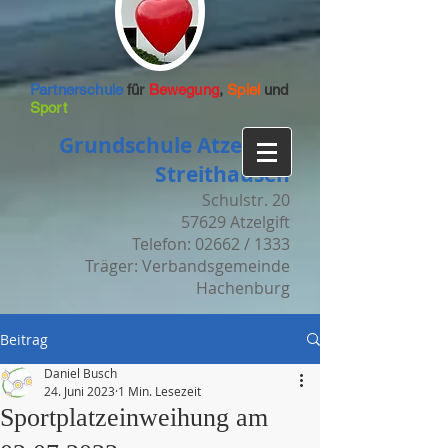
Partnerschule
für
Bewegung
,
Spiel
und
Sport
Grundschule Atzelgift-
Streithausen
Schulstr. 20
57629 Atzelgift
Telefon: 02662 / 1333
Träger: Verbandsgemeinde
Hachenburg
Beitrag
Daniel Busch
24. Juni 2023
1 Min. Lesezeit
Sportplatzeinweihung am