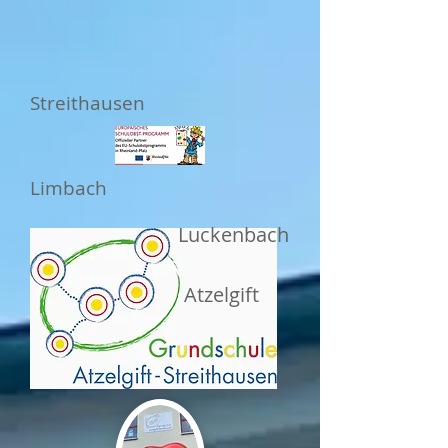
Streithausen
Limbach
Luckenbach
Atzelgift