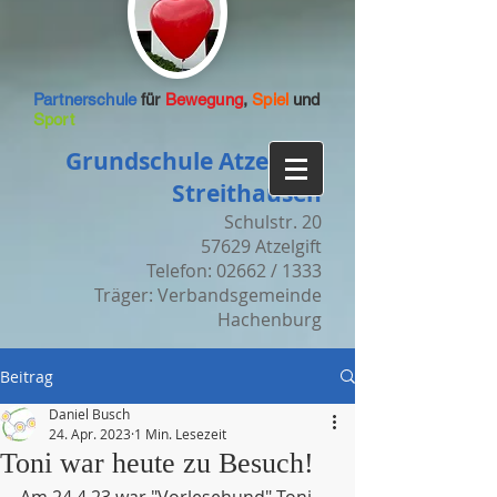
Partnerschule
für
Bewegung
,
Spiel
und
Sport
Grundschule Atzelgift-
Streithausen
Schulstr. 20
57629 Atzelgift
Telefon: 02662 / 1333
Träger: Verbandsgemeinde
Hachenburg
Beitrag
Daniel Busch
24. Apr. 2023
1 Min. Lesezeit
Toni war heute zu Besuch!