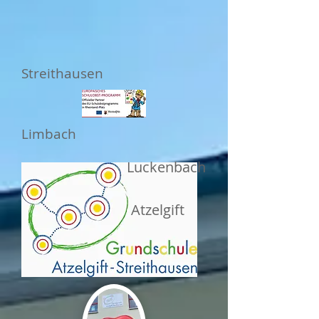
Streithausen
Limbach
Luckenbach
Atzelgift