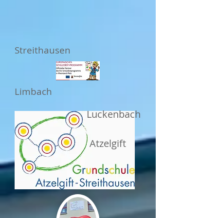
Streithausen
Limbach
Luckenbach
Atzelgift