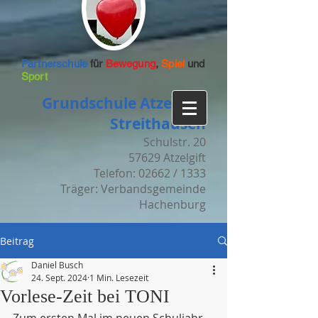
Partnerschule
für
Bewegung
,
Spiel
und
Sport
Grundschule Atzelgift-
Streithausen
Schulstr. 20
57629 Atzelgift
Telefon: 02662 / 1333
Träger: Verbandsgemeinde
Hachenburg
Beitrag
Daniel Busch
24. Sept. 2024
1 Min. Lesezeit
Vorlese-Zeit bei TONI