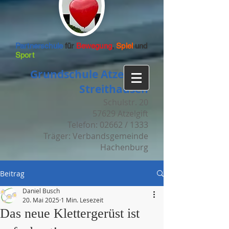
Partnerschule
für
Bewegung
,
Spiel
und
Sport
Grundschule Atzelgift-
Streithausen
Schulstr. 20
57629 Atzelgift
Telefon: 02662 / 1333
Träger: Verbandsgemeinde
Hachenburg
Beitrag
Daniel Busch
20. Mai 2025
1 Min. Lesezeit
Das neue Klettergerüst ist