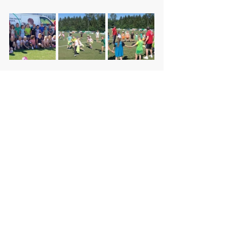
Im Rahmen der Veranstaltung 
übergaben wir Herrn Giehl auch 
noch knapp 200 "Vereinsscheine"! 
Herzlichen Dank allen Eltern und 
Kindern fürs Sammeln!
Aktuelle Beiträge
Alle ansehen