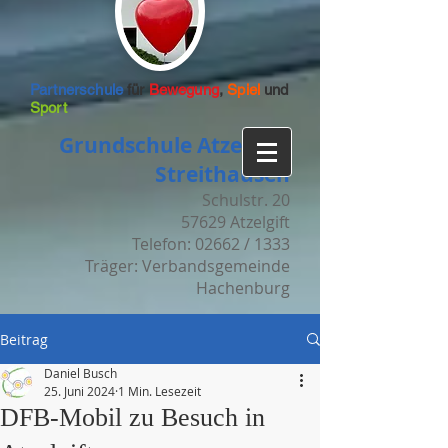
Partnerschule
für
Bewegung
,
Spiel
und
Sport
Grundschule Atzelgift-
Streithausen
Schulstr. 20
57629 Atzelgift
Telefon: 02662 / 1333
Träger: Verbandsgemeinde
Hachenburg
Beitrag
Daniel Busch
25. Juni 2024
1 Min. Lesezeit
DFB-Mobil zu Besuch in